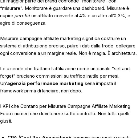
La maggior parte dei brand confonde “monitorare” con
“misurare”. Monitorare è guardare una dashboard. Misurare è
capire
perché
un affiliato converte al 4% e un altro all’0,3%, e
agire di conseguenza.
Misurare campagne affiliate marketing significa costruire un
sistema di attribuzione preciso, pulire i dati dalla frode, collegare
ogni conversione a un margine reale. Non è magia. È architettura.
Le aziende che trattano l’affiliazione come un canale “set and
forget” bruciano commissioni su traffico inutile per mesi.
Un’
agenzia performance marketing
seria imposta il
framework prima di lanciare, non dopo.
I KPI che Contano per Misurare Campagne Affiliate Marketing
Ecco i numeri che devi tenere sotto controllo. Non tutti: quelli
giusti.
CPA (Cost Per Acquisition):
commissione media pagata