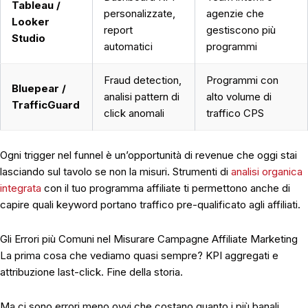
Tableau /
personalizzate,
agenzie che
Looker
report
gestiscono più
Studio
automatici
programmi
Fraud detection,
Programmi con
Bluepear /
analisi pattern di
alto volume di
TrafficGuard
click anomali
traffico CPS
Ogni trigger nel funnel è un’opportunità di revenue che oggi stai
lasciando sul tavolo se non la misuri. Strumenti di
analisi organica
integrata
con il tuo programma affiliate ti permettono anche di
capire quali keyword portano traffico pre-qualificato agli affiliati.
Gli Errori più Comuni nel Misurare Campagne Affiliate Marketing
La prima cosa che vediamo quasi sempre? KPI aggregati e
attribuzione last-click. Fine della storia.
Ma ci sono errori meno ovvi che costano quanto i più banali.