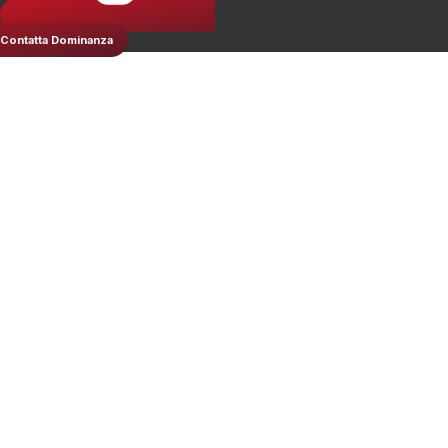
Contatta Dominanza
Come Misurare Le
Campagne Affiliate
Marketing: La Guida
Ai KPI Che Contano
Davvero