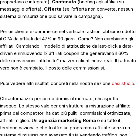
proprietario e integrato),
Contenuto
(briefing agli affiliati su
messaggi e offerta),
Offerta
(se l’offerta non converte, nessun
sistema di misurazione può salvare la campagna).
Per un cliente e-commerce nel verticale fashion, abbiamo ridotto
il CPA da affiliati del 47% in 90 giorni. Come? Non cambiando gli
affiliati. Cambiando il modello di attribuzione da last-click a data-
driven e rimuovendo 12 affiliati coupon che generavano il 60%
delle conversioni “attribuite” ma zero clienti nuovi reali. Il fatturato
vero non è cambiato. Il costo delle commissioni sì.
Puoi vedere altri risultati concreti nella nostra sezione
casi studio
.
Chi automatizza per primo domina il mercato, chi aspetta
insegue. Lo stesso vale per chi struttura la misurazione affiliate
prima dei competitor: ha dati più puliti, commissioni ottimizzate,
affiliati migliori. Un’
agenzia marketing Roma
o su tutto il
territorio nazionale che ti offre un programma affiliate senza un
sistema di misurazione avanzato ti sta vendendo traffico, non