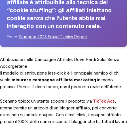
affiliate è attribuibile alla tecnica del
“cookie stuffing”: gli affiliati iniettano
cookie senza che l’utente abbia mai
interagito con un contenuto reale.
Fonte:
Bluepear 2025 Fraud Tactics Report
Attribuzione nelle Campagne Affiliate: Dove Perdi Soldi Senza
Accorgertene
Il modello di attribuzione last-click è il principale nemico di chi
vuole
misurare campagne affiliate marketing
in modo
preciso. Premia l’ultimo tocco, non il percorso reale dell’utente.
Scenario tipico: un utente scopre il prodotto via
TikTok Ads
,
ritorna tramite un articolo di un blogger affiliato, poi converte
cliccando su un link coupon. Con il last-click, il coupon affiliato
prende il 100% della commissione. Il blogger che ha fatto il lavoro