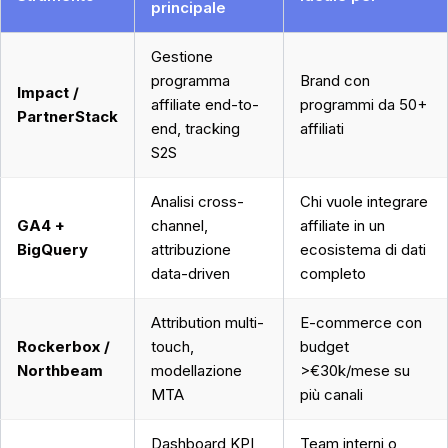
principale
Gestione
programma
Brand con
Impact /
affiliate end-to-
programmi da 50+
PartnerStack
end, tracking
affiliati
S2S
Analisi cross-
Chi vuole integrare
GA4 +
channel,
affiliate in un
BigQuery
attribuzione
ecosistema di dati
data-driven
completo
Attribution multi-
E-commerce con
Rockerbox /
touch,
budget
Northbeam
modellazione
>€30k/mese su
MTA
più canali
Dashboard KPI
Team interni o